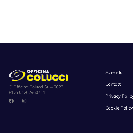
Azienda
Contatti
© Officina Colucci Srl – 2023
P.Iva 04262960711
Privacy Polic
Cookie Policy