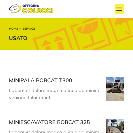
HOME
SERVICE
Tu sei qui:
USATO
MINIPALA BOBCAT T300
Labore et dolore magna aliqua ad minim
veniam dolor amet.
MINIESCAVATORE BOBCAT 325
Labore et dolore magna aliqua ad minim