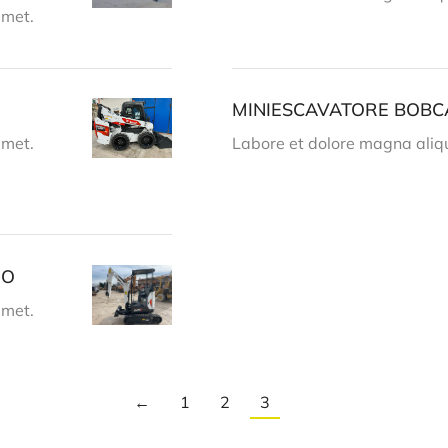
amet.
MINIESCAVATORE BOBC
amet.
Labore et dolore magna aliq
IO
amet.
←
1
2
3